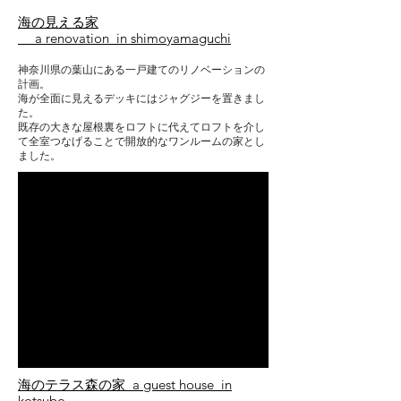
海の見える家
a renovation in shimoyamaguchi
神奈川県の葉山にある一戸建てのリノベーションの
計画。
海が全面に見えるデッキにはジャグジーを置きまし
た。
既存の大きな屋根裏をロフトに代えてロフトを介し
て全室つなげることで開放的なワンルームの家とし
ました。
海のテラス森の家 a guest house in
kotsubo