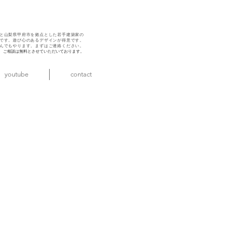
と山梨県甲府市を拠点とした若手建築家の
です。遊び心のある
デザインが得意です。
んでもやります。
まずはご連絡ください。
ご相談は無料とさせていただいております。
youtube
contact