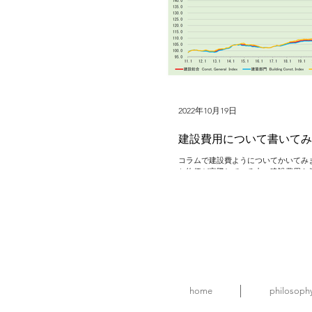
2022年10月19日
建設費用について書いてみ
コラムで建設費ようについてかいてみ
と物価が高騰している中、建設費用も
おり大変な状況ですが、少し落ち着く
うにも思えます。 今後も上がり続け
るのか、そのまま上がったままかもわ
なれ...
home
philosoph