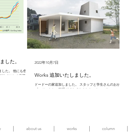
ました。
2022年10月7日
ました。 他にも色々
Works 追加いたしました。
例外ではなく高騰して
兆しも出てきているよ
ドードーの家追加しました。 スタッフと学生さんのおかげで
るか、下がって元に戻
プロジェクトの整理ができてきました。 https://www.att-
かりませんが、参考に
archi.com/%E8%A4%87%E8%A3%BD-projects04?
lightbox=dataItem-ksrgu7l0
y
about us
works
column