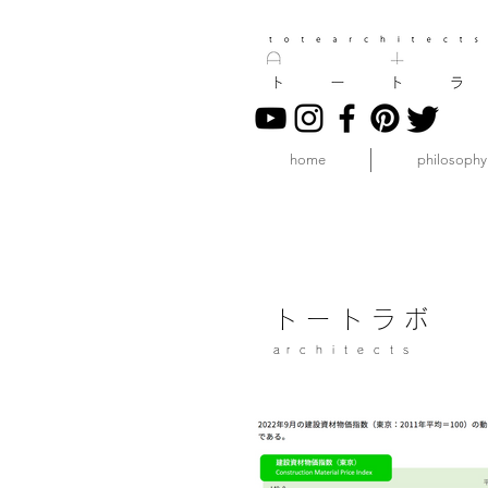
home
philosophy
ト ー ト ラ ボ
a r c h i t e c t s