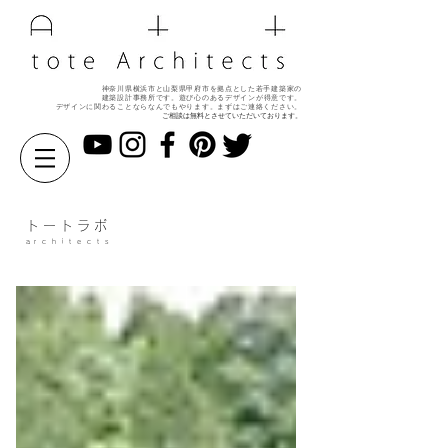
神奈川県横浜市と山梨県甲府市を拠点とした若手建築家の
建築設計事務所です。遊び心のある
デザインが得意です。
デザインに関わることならなんでもやります。
まずはご連絡ください。
ご相談は無料とさせていただいております。
ト ー ト ラ ボ
a r c h i t e c t s