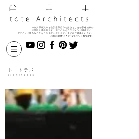
神奈川県横浜市と山梨県甲府市を拠点とした若手建築家の
建築設計事務所です。遊び心のある
デザインが得意です。
デザインに関わることならなんでもやります。
まずはご連絡ください。
ご相談は無料とさせていただいております。
ト ー ト ラ ボ
a r c h i t e c t s