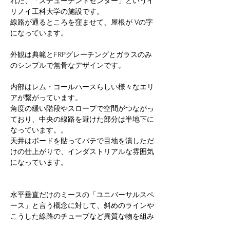
れた、「スチューデントセンター」というイ
リノイ工科大学の施設です。
線路が通るところを窪ませて、屋根が Vの字
になっています。
外観は典範とFRPグレーチングとガラスのみ
のシンプルで無骨なデザインです。
内部はレム・コールハースらしい様々なエリ
アが繋がっています。
角度の緩い階段やスロープで空間がつながっ
ており、中央の線路を避けた部分は半地下に
なっています。。
天井はボードを貼ってパテで目地を潰しただ
けの仕上がりで、インダストリアルな雰囲気
になっています。
水平垂直だけのミースの「ユニバーサルスペ
ース」と言う概念に対して、斜めのラインや
こうした線路のチューブなど異質な物を組み
合わせることで、ユニバーサルスペースを超