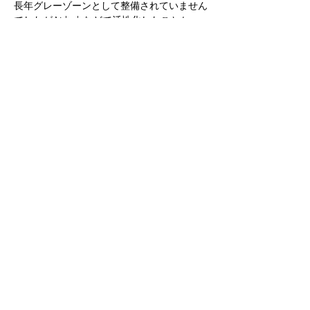
長年グレーゾーンとして整備されていません
でしたがAirbnbなどで活性化したことか
ら、２０１８年から年間１８０日以下、２０
０㎡以下の営業であれば住宅を宿泊施設にし
てもいいという法改正がありました。
今後は用途地域にあまり関係なく住宅であれ
ば建てられることができます。
< previous
next >
contact お問い合わせ