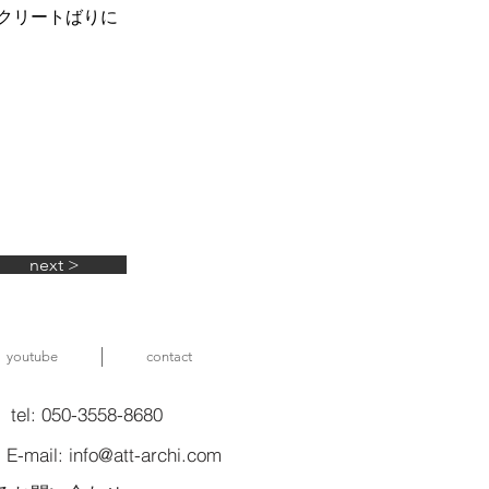
クリートばりに
next >
youtube
contact
 050-3558-8680
: info@att-archi.com